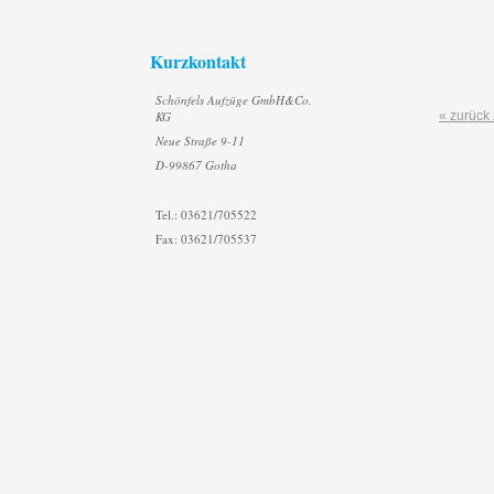
Kurzkontakt
Schönfels Aufzüge GmbH&Co.
KG
« zurück 
Neue Straße 9-11
D-99867 Gotha
Tel.: 03621/705522
Fax: 03621/705537