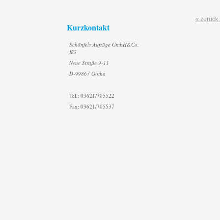
« zurück 
Kurzkontakt
Schönfels Aufzüge GmbH&Co.
KG
Neue Straße 9-11
D-99867 Gotha
Tel.: 03621/705522
Fax: 03621/705537